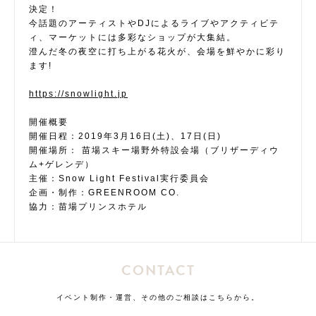
決定！
今話題のアーティストやDJによるライブやアクティビテ
ィ、マーケットには多彩なショップが大集結。
澄んだ冬の夜空に打ち上がる花火が、会場を鮮やかに彩り
ます!
https://snowlight.jp
開催概要
開催日程：2019年3月16日(土)、17日(日)
開催場所： 苗場スキー場野外特設会場（ブリザーディウ
ム+ゲレンデ）
主催：Snow Light Festival実行委員会
企画・制作：GREENROOM CO.
協力：苗場プリンスホテル
CONTACT
イベント制作・運営、その他のご相談はこちらから。